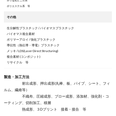
ポリ塩化ビニル系
ポリエステル系 等
その他
生分解性プラスチック / バイオマスプラスチック
バイオマス複合素材
ポリマーアロイ / 強化プラスチック
導伝性（熱伝導・導電）プラスチック
メッキ / LDS(Laser Direct Structuring)
複合素材 (コンポジット)
リサイクル 等
製造・加工方法
射出成形、押出成形(丸棒、板、パイプ、シート、フィ
ルム、繊維等）
不織布、圧縮成形、ブロー成形、添加材、強化剤・コ
ーティング、切削加工、積層
熱成形、３Dプリント 接着・接合 等