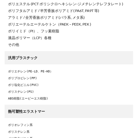
ポリエステル (PCT ポリシクロヘキシレン-ジメチレンテレフタレート)
ポリフタルアミド / 半芳香族ポリアミド( PA6T, PA9T 等)
アラミド / 全芳香族ポリアミド(パラ系, メタ系)
ポリエーテルエーテルケトン（PAEK – PEEK, PEK )
ポリイミド（PI）、フッ素樹脂
液晶ポリマー（LCP）各種
その他
汎用プラスチック
ポリエチレン(PE-LD、PE-HD）
ポリプロピレン(PP)
ポリ塩化ビニル(PVC)
ポリスチレン(PS)
ABS樹脂(エービーエス樹脂)
熱可塑性エラストマー
ポリオレフィン系
ポリスチレン系